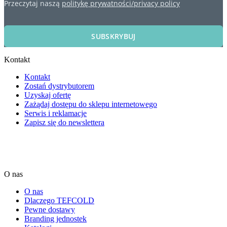
Przeczytaj naszą
politykę prywatności/privacy policy
SUBSKRYBUJ
Kontakt
Kontakt
Zostań dystrybutorem
Uzyskaj ofertę
Zażądaj dostępu do sklepu internetowego
Serwis i reklamacje
Zapisz się do newslettera
O nas
O nas
Dlaczego TEFCOLD
Pewne dostawy
Branding jednostek