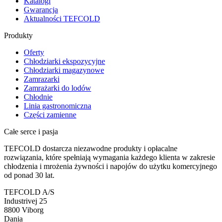
Katalogi
Gwarancja
Aktualności TEFCOLD
Produkty
Oferty
Chłodziarki ekspozycyjne
Chłodziarki magazynowe
Zamrazarki
Zamrażarki do lodów
Chłodnie
Linia gastronomiczna
Części zamienne
Całe serce i pasja
TEFCOLD dostarcza niezawodne produkty i opłacalne
rozwiązania, które spełniają wymagania każdego klienta w zakresie
chłodzenia i mrożenia żywności i napojów do użytku komercyjnego
od ponad 30 lat.
TEFCOLD A/S
Industrivej 25
8800 Viborg
Dania