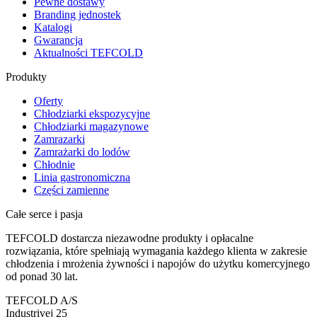
Pewne dostawy
Branding jednostek
Katalogi
Gwarancja
Aktualności TEFCOLD
Produkty
Oferty
Chłodziarki ekspozycyjne
Chłodziarki magazynowe
Zamrazarki
Zamrażarki do lodów
Chłodnie
Linia gastronomiczna
Części zamienne
Całe serce i pasja
TEFCOLD dostarcza niezawodne produkty i opłacalne
rozwiązania, które spełniają wymagania każdego klienta w zakresie
chłodzenia i mrożenia żywności i napojów do użytku komercyjnego
od ponad 30 lat.
TEFCOLD A/S
Industrivej 25