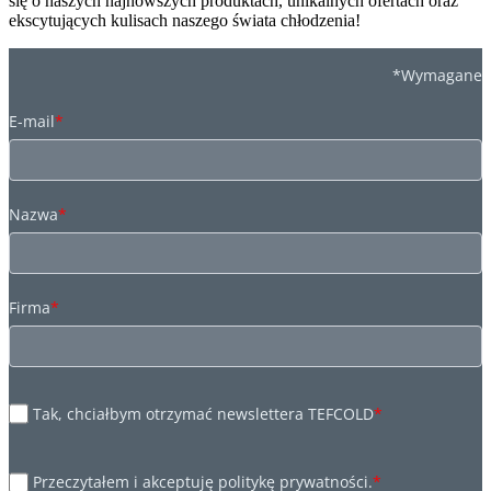
się o naszych najnowszych produktach, unikalnych ofertach oraz
ekscytujących kulisach naszego świata chłodzenia!
*Wymagane
E-mail
*
Nazwa
*
Firma
*
Tak, chciałbym otrzymać newslettera TEFCOLD
*
Przeczytałem i akceptuję politykę prywatności.
*