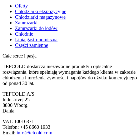
Oferty
Chłodziarki ekspozycyjne
Chłodziarki magazynowe
Zamrazarki
Zamrażarki do lodów
Chłodnie
Linia gastronomiczna
Części zamienne
Całe serce i pasja
TEFCOLD dostarcza niezawodne produkty i opłacalne
rozwiązania, które spełniają wymagania każdego klienta w zakresie
chłodzenia i mrożenia żywności i napojów do użytku komercyjnego
od ponad 30 lat.
TEFCOLD A/S
Industrivej 25
8800 Viborg
Dania
VAT: 10016371
Telefon: +45 8660 1933
Email:
info@tefcold.com