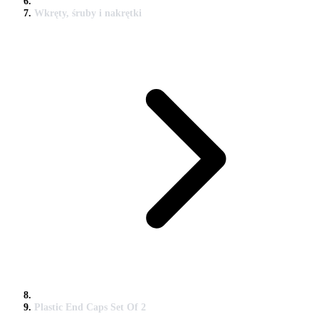
Wkręty, śruby i nakrętki
Plastic End Caps Set Of 2