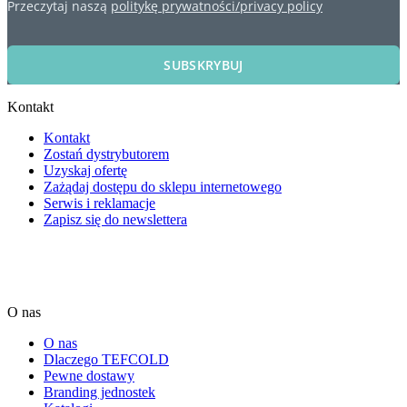
Przeczytaj naszą
politykę prywatności/privacy policy
SUBSKRYBUJ
Kontakt
Kontakt
Zostań dystrybutorem
Uzyskaj ofertę
Zażądaj dostępu do sklepu internetowego
Serwis i reklamacje
Zapisz się do newslettera
O nas
O nas
Dlaczego TEFCOLD
Pewne dostawy
Branding jednostek