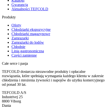
Katalogi
Gwarancja
Aktualności TEFCOLD
Produkty
Oferty
Chłodziarki ekspozycyjne
Chłodziarki magazynowe
Zamrazarki
Zamrażarki do lodów
Chłodnie
Linia gastronomiczna
Części zamienne
Całe serce i pasja
TEFCOLD dostarcza niezawodne produkty i opłacalne
rozwiązania, które spełniają wymagania każdego klienta w zakresie
chłodzenia i mrożenia żywności i napojów do użytku komercyjnego
od ponad 30 lat.
TEFCOLD A/S
Industrivej 25
8800 Viborg
Dania