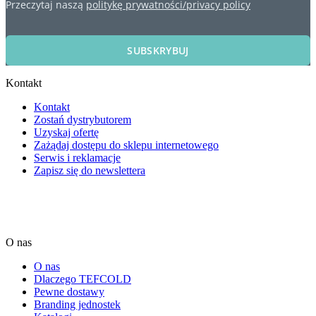
Przeczytaj naszą
politykę prywatności/privacy policy
SUBSKRYBUJ
Kontakt
Kontakt
Zostań dystrybutorem
Uzyskaj ofertę
Zażądaj dostępu do sklepu internetowego
Serwis i reklamacje
Zapisz się do newslettera
O nas
O nas
Dlaczego TEFCOLD
Pewne dostawy
Branding jednostek