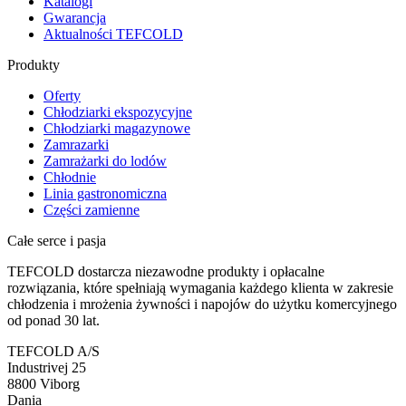
Katalogi
Gwarancja
Aktualności TEFCOLD
Produkty
Oferty
Chłodziarki ekspozycyjne
Chłodziarki magazynowe
Zamrazarki
Zamrażarki do lodów
Chłodnie
Linia gastronomiczna
Części zamienne
Całe serce i pasja
TEFCOLD dostarcza niezawodne produkty i opłacalne
rozwiązania, które spełniają wymagania każdego klienta w zakresie
chłodzenia i mrożenia żywności i napojów do użytku komercyjnego
od ponad 30 lat.
TEFCOLD A/S
Industrivej 25
8800 Viborg
Dania