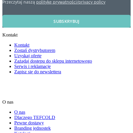
Przeczytaj naszą
politykę prywatności/privacy policy
SUBSKRYBUJ
Kontakt
Kontakt
Zostań dystrybutorem
Uzyskaj ofertę
Zażądaj dostępu do sklepu internetowego
Serwis i reklamacje
Zapisz się do newslettera
O nas
O nas
Dlaczego TEFCOLD
Pewne dostawy
Branding jednostek