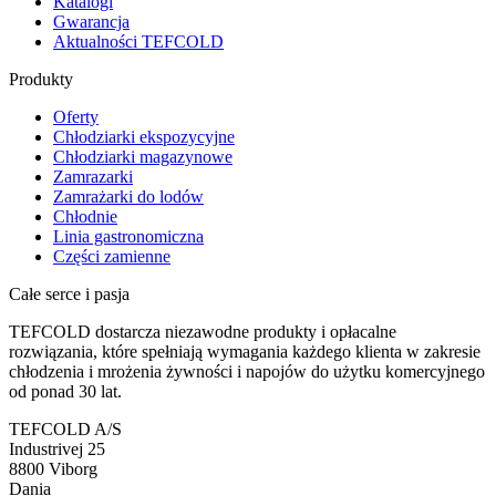
Katalogi
Gwarancja
Aktualności TEFCOLD
Produkty
Oferty
Chłodziarki ekspozycyjne
Chłodziarki magazynowe
Zamrazarki
Zamrażarki do lodów
Chłodnie
Linia gastronomiczna
Części zamienne
Całe serce i pasja
TEFCOLD dostarcza niezawodne produkty i opłacalne
rozwiązania, które spełniają wymagania każdego klienta w zakresie
chłodzenia i mrożenia żywności i napojów do użytku komercyjnego
od ponad 30 lat.
TEFCOLD A/S
Industrivej 25
8800 Viborg
Dania