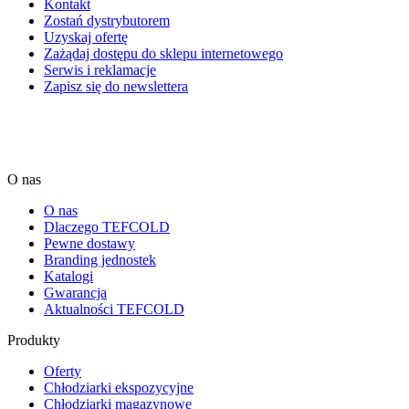
Kontakt
Zostań dystrybutorem
Uzyskaj ofertę
Zażądaj dostępu do sklepu internetowego
Serwis i reklamacje
Zapisz się do newslettera
O nas
O nas
Dlaczego TEFCOLD
Pewne dostawy
Branding jednostek
Katalogi
Gwarancja
Aktualności TEFCOLD
Produkty
Oferty
Chłodziarki ekspozycyjne
Chłodziarki magazynowe