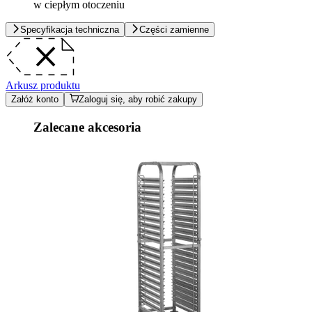
w ciepłym otoczeniu
Specyfikacja techniczna
Części zamienne
Arkusz produktu
Załóż konto
Zaloguj się, aby robić zakupy
Zalecane akcesoria