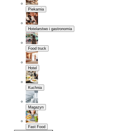
Piekarnia
Hotelarstwo i gastronomia
Food truck
Hotel
Kuchnia
Magazyn
Fast Food