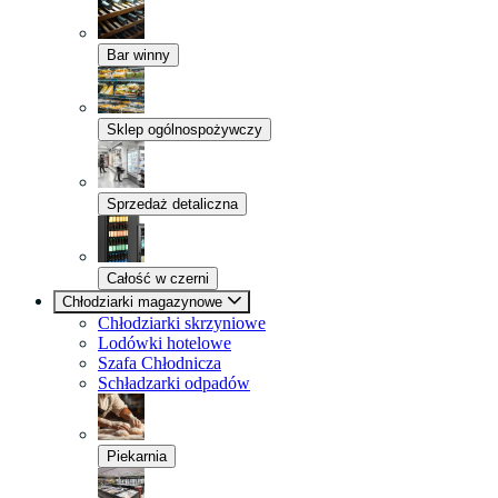
Bar winny
Sklep ogólnospożywczy
Sprzedaż detaliczna
Całość w czerni
Chłodziarki magazynowe
Chłodziarki skrzyniowe
Lodówki hotelowe
Szafa Chłodnicza
Schładzarki odpadów
Piekarnia