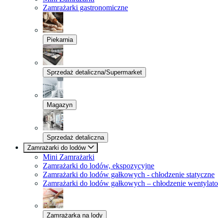
Zamrażarki gastronomiczne
Piekarnia
Sprzedaż detaliczna/Supermarket
Magazyn
Sprzedaż detaliczna
Zamrażarki do lodów
Mini Zamrażarki
Zamrażarki do lodów, ekspozycyjne
Zamrażarki do lodów gałkowych - chłodzenie statyczne
Zamrażarki do lodów gałkowych – chłodzenie wentylat
Zamrażarka na lody