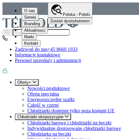
O nas
Polska - Polski
Serwis
Zostań dystrybutorem
Branding
Aktualnosci
Marki
Kontakt
Zadzwoń do nas
+45 8660 1933
Informacje kontaktowe
Personel sprzedaży i administracji
Oferty+
Nowości produktowe
Oferta specjalna
Energooszczędne szafki
Całość w czerni
Chłodziarki dostępne tylko poza krajami UE
Chłodziarki ekspozycyjne
Chłodziarki barowe i chłodziarki na beczki
Indywidualnie dostosowane chłodziarki barowe
Chłodziarka na beczki