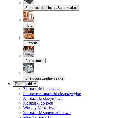
Sprzedaż detaliczna/Supermarket
Hotel
Pizzeria
Restauracja
Energooszczędne szafki
Zamrażarki
Zamrażarki impulsowe
Pionowe zamrażarki ekspozycyjne
Zamrażarki skrzyniowe
Kostkarki do lodu
Witryny Mroźnicze
Zamrażarki supermarketowa
Mini Zamrażarki