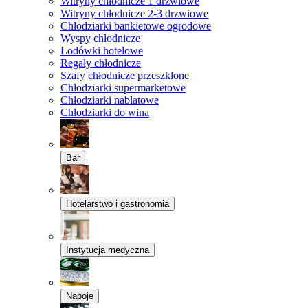
Witryny chłodnicze 1 drzwiowe
Witryny chłodnicze 2-3 drzwiowe
Chłodziarki bankietowe ogrodowe
Wyspy chłodnicze
Lodówki hotelowe
Regały chłodnicze
Szafy chłodnicze przeszklone
Chłodziarki supermarketowe
Chłodziarki nablatowe
Chłodziarki do wina
Bar
Hotelarstwo i gastronomia
Instytucja medyczna
Napoje