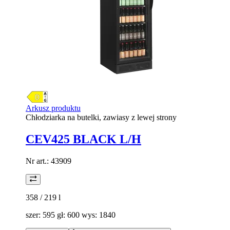
Arkusz produktu
Chłodziarka na butelki, zawiasy z lewej strony
CEV425 BLACK L/H
Nr art.:
43909
358 / 219
l
szer: 595 gł: 600 wys: 1840