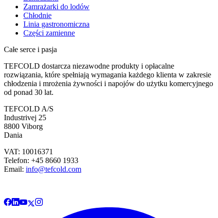
Zamrażarki do lodów
Chłodnie
Linia gastronomiczna
Części zamienne
Całe serce i pasja
TEFCOLD dostarcza niezawodne produkty i opłacalne
rozwiązania, które spełniają wymagania każdego klienta w zakresie
chłodzenia i mrożenia żywności i napojów do użytku komercyjnego
od ponad 30 lat.
TEFCOLD A/S
Industrivej 25
8800 Viborg
Dania
VAT: 10016371
Telefon: +45 8660 1933
Email:
info@tefcold.com