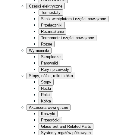
Kuchnia
Części elektryczne
Sklep ogólnospożywczy
Termostaty
Silnik wentylatora i części powiązane
Magazyn
Przełączniki
Sprzedaż detaliczna
Rozmrażanie
Termometr i części powiązane
Fast Food
Różne
Całość w czerni
Wymienniki
Skraplacze
Parowniki
Rury i przewody
Stopy, nóżki, rolki i kółka
Stopy
Nóżki
Rolki
Kółka
Akcesoria wewnętrzne
Koszyki
Przegródki
Glass Set and Related Parts
Systemy regałów półkowych