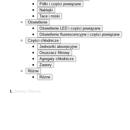
Półki i części powiązane
Naklejki
Tace i miski
Oświetlenie
Oświetlenie LED i części powiązane
Oświetlenie fluorescencyjne i części powiązane
Części chłodnicze
Jednostki absorpcyjne
Osuszacz filtrowy
Agregaty chłodnicze
Zawory
Różne
Różne
Strona Główna