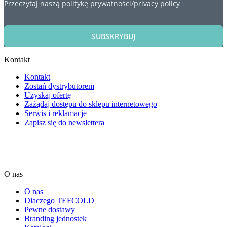
Przeczytaj naszą
politykę prywatności/privacy policy
SUBSKRYBUJ
Kontakt
Kontakt
Zostań dystrybutorem
Uzyskaj ofertę
Zażądaj dostępu do sklepu internetowego
Serwis i reklamacje
Zapisz się do newslettera
O nas
O nas
Dlaczego TEFCOLD
Pewne dostawy
Branding jednostek