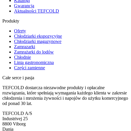
Katalogi
Gwarancja
Aktualności TEFCOLD
Produkty
Oferty
Chłodziarki ekspozycyjne
Chłodziarki magazynowe
Zamrazarki
Zamrażarki do lodów
Chłodnie
Linia gastronomiczna
Części zamienne
Całe serce i pasja
TEFCOLD dostarcza niezawodne produkty i opłacalne
rozwiązania, które spełniają wymagania każdego klienta w zakresie
chłodzenia i mrożenia żywności i napojów do użytku komercyjnego
od ponad 30 lat.
TEFCOLD A/S
Industrivej 25
8800 Viborg
Dania