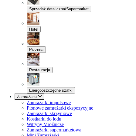
Sprzedaż detaliczna/Supermarket
Hotel
Pizzeria
Restauracja
Energooszczędne szafki
Zamrażarki
Zamrażarki impulsowe
Pionowe zamrażarki ekspozycyjne
Zamrażarki skrzyniowe
Kostkarki do lodu
Witryny Mroźnicze
Zamrażarki supermarketowa
Mini Zamrażarki