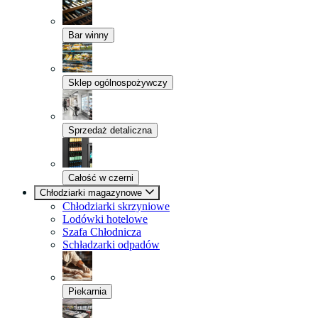
Bar winny
Sklep ogólnospożywczy
Sprzedaż detaliczna
Całość w czerni
Chłodziarki magazynowe
Chłodziarki skrzyniowe
Lodówki hotelowe
Szafa Chłodnicza
Schładzarki odpadów
Piekarnia