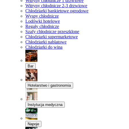
Witryny chłodnicze 1 drzwiowe
Witryny chłodnicze 2-3 drzwiowe
Chłodziarki bankietowe ogrodowe
Wyspy chłodnicze
Lodówki hotelowe
Regały chłodnicze
Szafy chłodnicze przeszklone
Chłodziarki supermarketowe
Chłodziarki nablatowe
Chłodziarki do wina
Bar
Hotelarstwo i gastronomia
Instytucja medyczna
Napoje