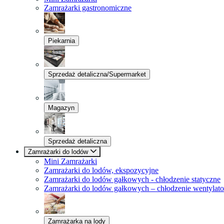
Zamrażarki gastronomiczne
Piekarnia
Sprzedaż detaliczna/Supermarket
Magazyn
Sprzedaż detaliczna
Zamrażarki do lodów
Mini Zamrażarki
Zamrażarki do lodów, ekspozycyjne
Zamrażarki do lodów gałkowych - chłodzenie statyczne
Zamrażarki do lodów gałkowych – chłodzenie wentylat
Zamrażarka na lody