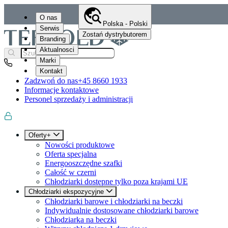
O nas
Polska - Polski
Serwis
Zostań dystrybutorem
Branding
Aktualnosci
Marki
Kontakt
Zadzwoń do nas
+45 8660 1933
Informacje kontaktowe
Personel sprzedaży i administracji
Oferty+
Nowości produktowe
Oferta specjalna
Energooszczędne szafki
Całość w czerni
Chłodziarki dostępne tylko poza krajami UE
Chłodziarki ekspozycyjne
Chłodziarki barowe i chłodziarki na beczki
Indywidualnie dostosowane chłodziarki barowe
Chłodziarka na beczki