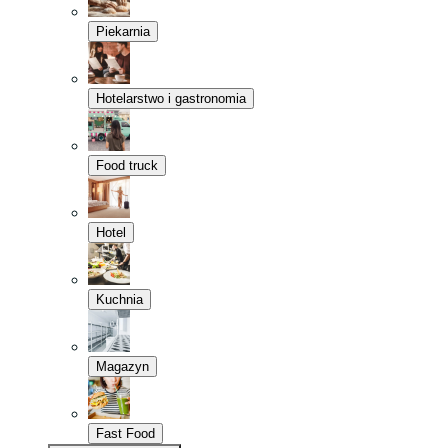
Piekarnia
Hotelarstwo i gastronomia
Food truck
Hotel
Kuchnia
Magazyn
Fast Food