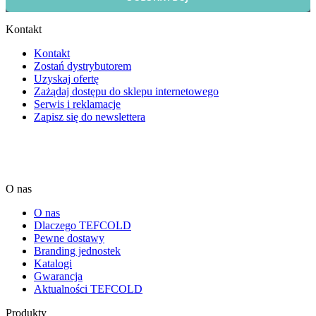
Kontakt
Kontakt
Zostań dystrybutorem
Uzyskaj ofertę
Zażądaj dostępu do sklepu internetowego
Serwis i reklamacje
Zapisz się do newslettera
O nas
O nas
Dlaczego TEFCOLD
Pewne dostawy
Branding jednostek
Katalogi
Gwarancja
Aktualności TEFCOLD
Produkty