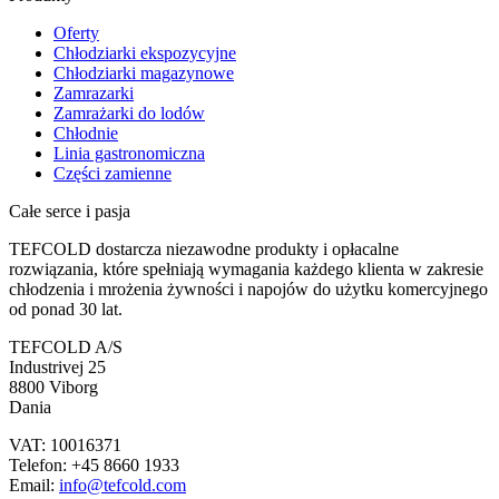
Oferty
Chłodziarki ekspozycyjne
Chłodziarki magazynowe
Zamrazarki
Zamrażarki do lodów
Chłodnie
Linia gastronomiczna
Części zamienne
Całe serce i pasja
TEFCOLD dostarcza niezawodne produkty i opłacalne
rozwiązania, które spełniają wymagania każdego klienta w zakresie
chłodzenia i mrożenia żywności i napojów do użytku komercyjnego
od ponad 30 lat.
TEFCOLD A/S
Industrivej 25
8800 Viborg
Dania
VAT: 10016371
Telefon: +45 8660 1933
Email:
info@tefcold.com