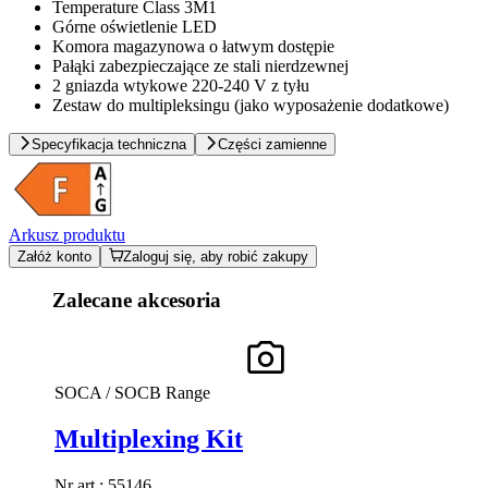
Temperature Class 3M1
Górne oświetlenie LED
Komora magazynowa o łatwym dostępie
Pałąki zabezpieczające ze stali nierdzewnej
2 gniazda wtykowe 220-240 V z tyłu
Zestaw do multipleksingu (jako wyposażenie dodatkowe)
Specyfikacja techniczna
Części zamienne
Arkusz produktu
Załóż konto
Zaloguj się, aby robić zakupy
Zalecane akcesoria
SOCA / SOCB Range
Multiplexing Kit
Nr art.:
55146