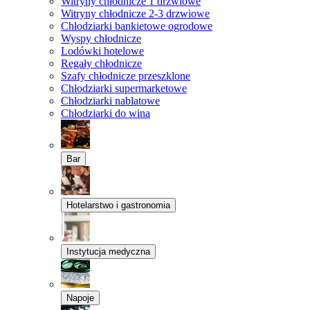
Witryny chłodnicze 1 drzwiowe
Witryny chłodnicze 2-3 drzwiowe
Chłodziarki bankietowe ogrodowe
Wyspy chłodnicze
Lodówki hotelowe
Regały chłodnicze
Szafy chłodnicze przeszklone
Chłodziarki supermarketowe
Chłodziarki nablatowe
Chłodziarki do wina
Bar
Hotelarstwo i gastronomia
Instytucja medyczna
Napoje