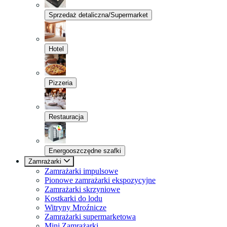
Sprzedaż detaliczna/Supermarket
Hotel
Pizzeria
Restauracja
Energooszczędne szafki
Zamrażarki
Zamrażarki impulsowe
Pionowe zamrażarki ekspozycyjne
Zamrażarki skrzyniowe
Kostkarki do lodu
Witryny Mroźnicze
Zamrażarki supermarketowa
Mini Zamrażarki