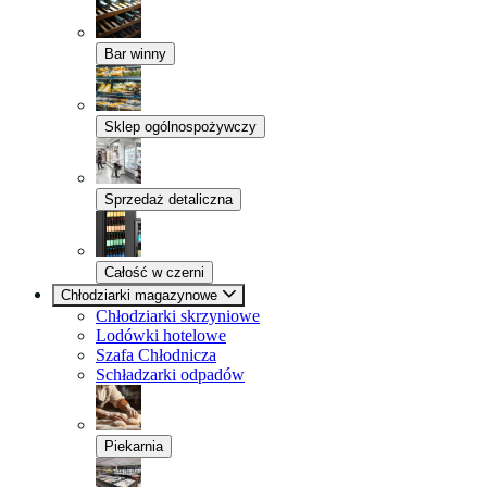
Bar winny
Sklep ogólnospożywczy
Sprzedaż detaliczna
Całość w czerni
Chłodziarki magazynowe
Chłodziarki skrzyniowe
Lodówki hotelowe
Szafa Chłodnicza
Schładzarki odpadów
Piekarnia