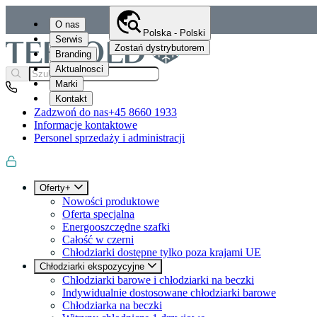
O nas
Polska - Polski
Serwis
Zostań dystrybutorem
Branding
Aktualnosci
Marki
Kontakt
Zadzwoń do nas
+45 8660 1933
Informacje kontaktowe
Personel sprzedaży i administracji
Oferty+
Nowości produktowe
Oferta specjalna
Energooszczędne szafki
Całość w czerni
Chłodziarki dostępne tylko poza krajami UE
Chłodziarki ekspozycyjne
Chłodziarki barowe i chłodziarki na beczki
Indywidualnie dostosowane chłodziarki barowe
Chłodziarka na beczki