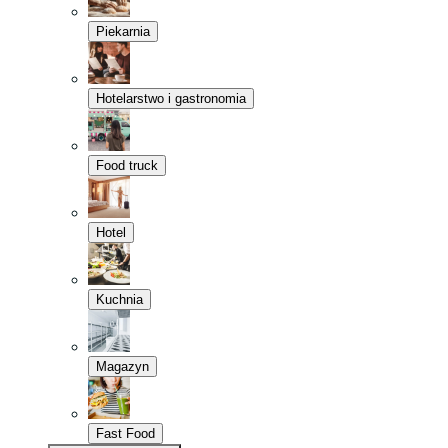
Piekarnia
Hotelarstwo i gastronomia
Food truck
Hotel
Kuchnia
Magazyn
Fast Food