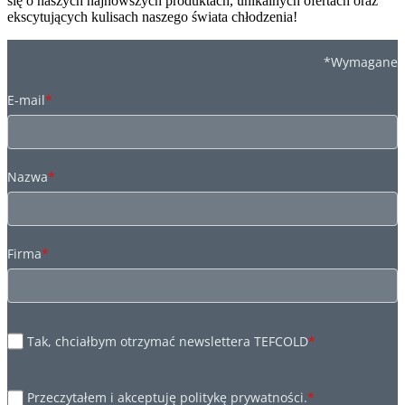
się o naszych najnowszych produktach, unikalnych ofertach oraz
ekscytujących kulisach naszego świata chłodzenia!
*Wymagane
E-mail
*
Nazwa
*
Firma
*
Tak, chciałbym otrzymać newslettera TEFCOLD
*
Przeczytałem i akceptuję politykę prywatności.
*