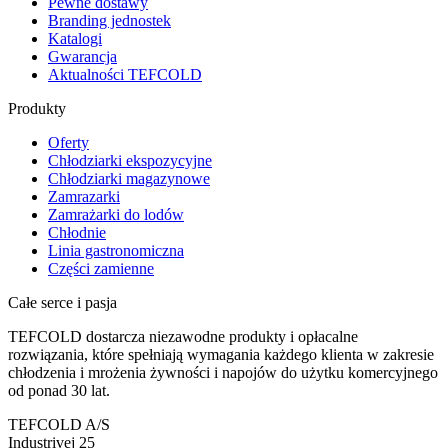
Pewne dostawy
Branding jednostek
Katalogi
Gwarancja
Aktualności TEFCOLD
Produkty
Oferty
Chłodziarki ekspozycyjne
Chłodziarki magazynowe
Zamrazarki
Zamrażarki do lodów
Chłodnie
Linia gastronomiczna
Części zamienne
Całe serce i pasja
TEFCOLD dostarcza niezawodne produkty i opłacalne
rozwiązania, które spełniają wymagania każdego klienta w zakresie
chłodzenia i mrożenia żywności i napojów do użytku komercyjnego
od ponad 30 lat.
TEFCOLD A/S
Industrivej 25