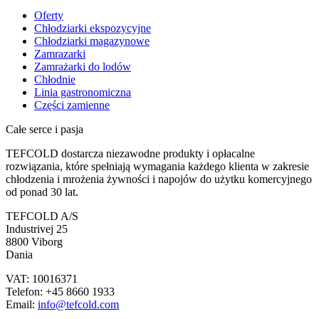
Oferty
Chłodziarki ekspozycyjne
Chłodziarki magazynowe
Zamrazarki
Zamrażarki do lodów
Chłodnie
Linia gastronomiczna
Części zamienne
Całe serce i pasja
TEFCOLD dostarcza niezawodne produkty i opłacalne
rozwiązania, które spełniają wymagania każdego klienta w zakresie
chłodzenia i mrożenia żywności i napojów do użytku komercyjnego
od ponad 30 lat.
TEFCOLD A/S
Industrivej 25
8800 Viborg
Dania
VAT: 10016371
Telefon: +45 8660 1933
Email:
info@tefcold.com