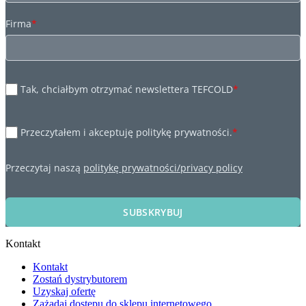
Firma
*
Tak, chciałbym otrzymać newslettera TEFCOLD
*
Przeczytałem i akceptuję politykę prywatności.
*
Przeczytaj naszą
politykę prywatności/privacy policy
SUBSKRYBUJ
Kontakt
Kontakt
Zostań dystrybutorem
Uzyskaj ofertę
Zażądaj dostępu do sklepu internetowego