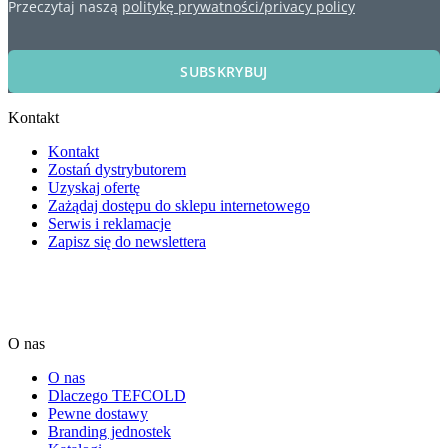
Przeczytaj naszą
politykę prywatności/privacy policy
SUBSKRYBUJ
Kontakt
Kontakt
Zostań dystrybutorem
Uzyskaj ofertę
Zażądaj dostępu do sklepu internetowego
Serwis i reklamacje
Zapisz się do newslettera
O nas
O nas
Dlaczego TEFCOLD
Pewne dostawy
Branding jednostek