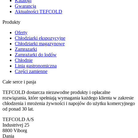
Katalogi
Gwarancja
Aktualności TEFCOLD
Produkty
Oferty
Chłodziarki ekspozycyjne
Chłodziarki magazynowe
Zamrazarki
Zamrażarki do lodów
Chłodnie
Linia gastronomiczna
Części zamienne
Całe serce i pasja
TEFCOLD dostarcza niezawodne produkty i opłacalne
rozwiązania, które spełniają wymagania każdego klienta w zakresie
chłodzenia i mrożenia żywności i napojów do użytku komercyjnego
od ponad 30 lat.
TEFCOLD A/S
Industrivej 25
8800 Viborg
Dania