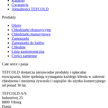
Katalogi
Gwarancja
Aktualności TEFCOLD
Produkty
Oferty
Chłodziarki ekspozycyjne
Chłodziarki magazynowe
Zamrazarki
Zamrażarki do lodów
Chłodnie
Linia gastronomiczna
Części zamienne
Całe serce i pasja
TEFCOLD dostarcza niezawodne produkty i opłacalne
rozwiązania, które spełniają wymagania każdego klienta w zakresie
chłodzenia i mrożenia żywności i napojów do użytku komercyjnego
od ponad 30 lat.
TEFCOLD A/S
Industrivej 25
8800 Viborg
Dania