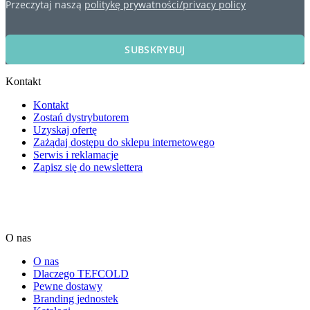
Przeczytaj naszą
politykę prywatności/privacy policy
SUBSKRYBUJ
Kontakt
Kontakt
Zostań dystrybutorem
Uzyskaj ofertę
Zażądaj dostępu do sklepu internetowego
Serwis i reklamacje
Zapisz się do newslettera
O nas
O nas
Dlaczego TEFCOLD
Pewne dostawy
Branding jednostek