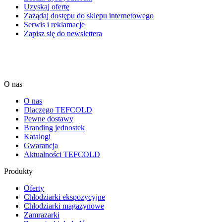
Uzyskaj ofertę
Zażądaj dostępu do sklepu internetowego
Serwis i reklamacje
Zapisz się do newslettera
O nas
O nas
Dlaczego TEFCOLD
Pewne dostawy
Branding jednostek
Katalogi
Gwarancja
Aktualności TEFCOLD
Produkty
Oferty
Chłodziarki ekspozycyjne
Chłodziarki magazynowe
Zamrazarki