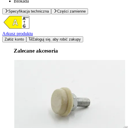
Blokada
Specyfikacja techniczna
Części zamienne
Arkusz produktu
Załóż konto
Zaloguj się, aby robić zakupy
Zalecane akcesoria