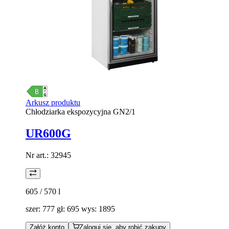
Arkusz produktu
Chłodziarka ekspozycyjna GN2/1
UR600G
Nr art.:
32945
605 / 570
l
szer: 777 gł: 695 wys: 1895
Załóż konto
Zaloguj się, aby robić zakupy