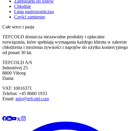
Zamrażarki do lodów
Chłodnie
Linia gastronomiczna
Części zamienne
Całe serce i pasja
TEFCOLD dostarcza niezawodne produkty i opłacalne
rozwiązania, które spełniają wymagania każdego klienta w zakresie
chłodzenia i mrożenia żywności i napojów do użytku komercyjnego
od ponad 30 lat.
TEFCOLD A/S
Industrivej 25
8800 Viborg
Dania
VAT: 10016371
Telefon: +45 8660 1933
Email:
info@tefcold.com