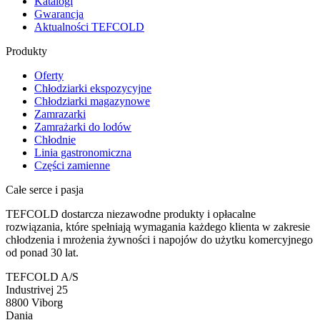
Katalogi
Gwarancja
Aktualności TEFCOLD
Produkty
Oferty
Chłodziarki ekspozycyjne
Chłodziarki magazynowe
Zamrazarki
Zamrażarki do lodów
Chłodnie
Linia gastronomiczna
Części zamienne
Całe serce i pasja
TEFCOLD dostarcza niezawodne produkty i opłacalne
rozwiązania, które spełniają wymagania każdego klienta w zakresie
chłodzenia i mrożenia żywności i napojów do użytku komercyjnego
od ponad 30 lat.
TEFCOLD A/S
Industrivej 25
8800 Viborg
Dania