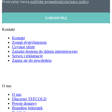
Przeczytaj naszą
politykę prywatności/privacy policy
SUBSKRYBUJ
Kontakt
Kontakt
Zostań dystrybutorem
Uzyskaj ofertę
Zażądaj dostępu do sklepu internetowego
Serwis i reklamacje
Zapisz się do newslettera
O nas
O nas
Dlaczego TEFCOLD
Pewne dostawy
Branding jednostek